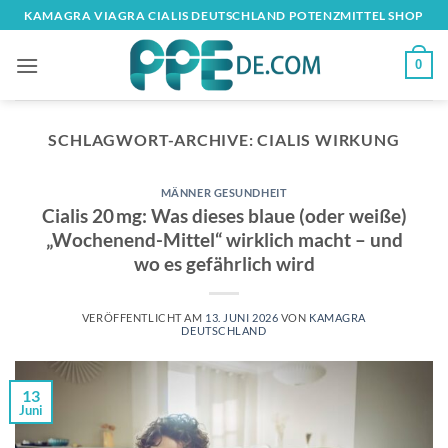
Zum
KAMAGRA VIAGRA​ CIALIS DEUTSCHLAND POTENZMITTEL SHOP​
Inhalt
springen
0
SCHLAGWORT-ARCHIVE:
CIALIS WIRKUNG
MÄNNER GESUNDHEIT
Cialis 20 mg: Was dieses blaue (oder weiße)
„Wochenend-Mittel“ wirklich macht – und
wo es gefährlich wird
VERÖFFENTLICHT AM
13. JUNI 2026
VON
KAMAGRA
DEUTSCHLAND
13
Juni