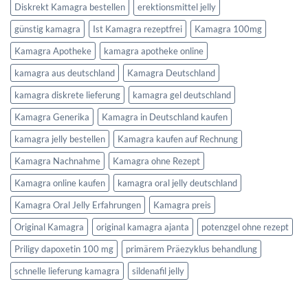
Diskrekt Kamagra bestellen
erektionsmittel jelly
günstig kamagra
Ist Kamagra rezeptfrei
Kamagra 100mg
Kamagra Apotheke
kamagra apotheke online
kamagra aus deutschland
Kamagra Deutschland
kamagra diskrete lieferung
kamagra gel deutschland
Kamagra Generika
Kamagra in Deutschland kaufen
kamagra jelly bestellen
Kamagra kaufen auf Rechnung
Kamagra Nachnahme
Kamagra ohne Rezept
Kamagra online kaufen
kamagra oral jelly deutschland
Kamagra Oral Jelly Erfahrungen
Kamagra preis
Original Kamagra
original kamagra ajanta
potenzgel ohne rezept
Priligy dapoxetin 100 mg
primärem Präezyklus behandlung
schnelle lieferung kamagra
sildenafil jelly