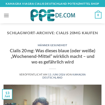
Zum
KAMAGRA VIAGRA​ CIALIS DEUTSCHLAND POTENZMITTEL SHOP​
Inhalt
springen
0
SCHLAGWORT-ARCHIVE:
CIALIS 20MG KAUFEN
MÄNNER GESUNDHEIT
Cialis 20 mg: Was dieses blaue (oder weiße)
„Wochenend-Mittel“ wirklich macht – und
wo es gefährlich wird
VERÖFFENTLICHT AM
13. JUNI 2026
VON
KAMAGRA
DEUTSCHLAND
13
Juni