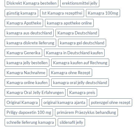
Diskrekt Kamagra bestellen
erektionsmittel jelly
günstig kamagra
Ist Kamagra rezeptfrei
Kamagra 100mg
Kamagra Apotheke
kamagra apotheke online
kamagra aus deutschland
Kamagra Deutschland
kamagra diskrete lieferung
kamagra gel deutschland
Kamagra Generika
Kamagra in Deutschland kaufen
kamagra jelly bestellen
Kamagra kaufen auf Rechnung
Kamagra Nachnahme
Kamagra ohne Rezept
Kamagra online kaufen
kamagra oral jelly deutschland
Kamagra Oral Jelly Erfahrungen
Kamagra preis
Original Kamagra
original kamagra ajanta
potenzgel ohne rezept
Priligy dapoxetin 100 mg
primärem Präezyklus behandlung
schnelle lieferung kamagra
sildenafil jelly