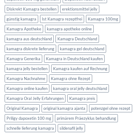
Diskrekt Kamagra bestellen
erektionsmittel jelly
günstig kamagra
Ist Kamagra rezeptfrei
Kamagra 100mg
Kamagra Apotheke
kamagra apotheke online
kamagra aus deutschland
Kamagra Deutschland
kamagra diskrete lieferung
kamagra gel deutschland
Kamagra Generika
Kamagra in Deutschland kaufen
kamagra jelly bestellen
Kamagra kaufen auf Rechnung
Kamagra Nachnahme
Kamagra ohne Rezept
Kamagra online kaufen
kamagra oral jelly deutschland
Kamagra Oral Jelly Erfahrungen
Kamagra preis
Original Kamagra
original kamagra ajanta
potenzgel ohne rezept
Priligy dapoxetin 100 mg
primärem Präezyklus behandlung
schnelle lieferung kamagra
sildenafil jelly