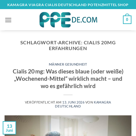
Zum
KAMAGRA VIAGRA​ CIALIS DEUTSCHLAND POTENZMITTEL SHOP​
Inhalt
springen
0
SCHLAGWORT-ARCHIVE:
CIALIS 20MG
ERFAHRUNGEN
MÄNNER GESUNDHEIT
Cialis 20 mg: Was dieses blaue (oder weiße)
„Wochenend-Mittel“ wirklich macht – und
wo es gefährlich wird
VERÖFFENTLICHT AM
13. JUNI 2026
VON
KAMAGRA
DEUTSCHLAND
13
Juni