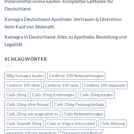
Potenzmittel online kaufen: Kompletter Leitfaden für
Deutschland
Kamagra Deutschland Apotheke: Vertrauen & Diskretion
beim Kauf von Sildenafil
Kamagra in Deutschland: Alles zu Apotheke, Bestellung und
Legalität
SCHLAGWÖRTER
Billig Kamagra kaufen
Cenforce-100 Nebenwirkungen
Cenforce-100 ohne
Cenforce-100 preis
Cenforce 100 dapoxetin
Cialis 20mg
Cialis 20mg Erfahrungen
Cialis 20mg kaufen
Cialis 20mg ohne Rezept
Cialis 20mg Packungsbeilage
Cialis 20mg wie lange wirkt es
Cialis Nebenwirkungen
Cialis Tadalafil 20mg
Cialis vs Viagra Unterschied
Cialis Wirkung
dapoxetin 100 mg generikum
Dapoxetin nach Bedarf